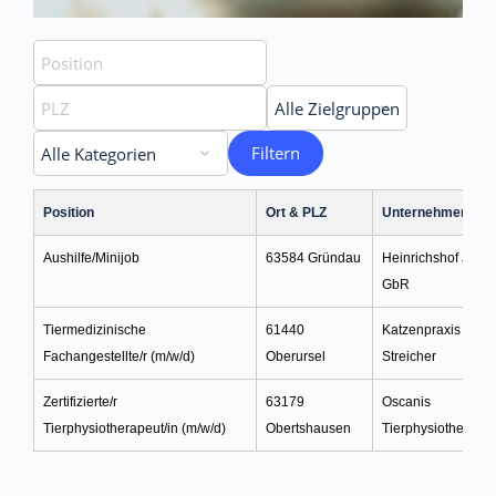
Filtern
Position
Ort & PLZ
Unternehmen
Aushilfe/Minijob
63584 Gründau
Heinrichshof J. & K
GbR
Tiermedizinische
61440
Katzenpraxis Dr. M
Fachangestellte/r (m/w/d)
Oberursel
Streicher
Zertifizierte/r
63179
Oscanis
Tierphysiotherapeut/in (m/w/d)
Obertshausen
Tierphysiotherapie