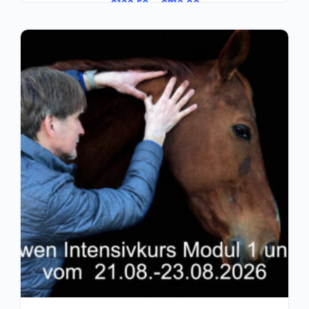
€
199,50
–
€
718,00