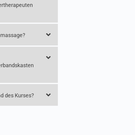
iertherapeuten
demassage?
Verbandskasten
nd des Kurses?