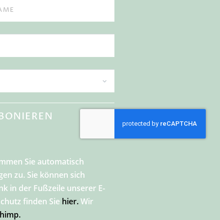
BONIEREN
timmen Sie automatisch
n zu. Sie können sich
nk in der Fußzeile unserer E-
chutz finden Sie
hier.
Wir
chimp.