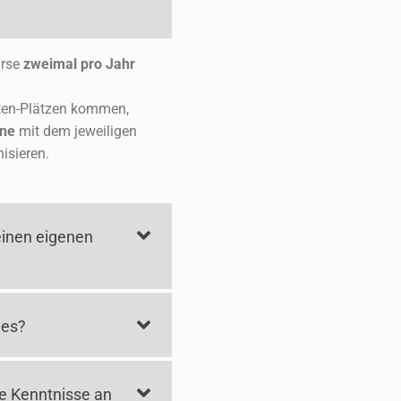
urse
zweimal pro Jahr
sten-Plätzen kommen,
ine
mit dem jeweiligen
isieren.
einen eigenen
 es?
e Kenntnisse an