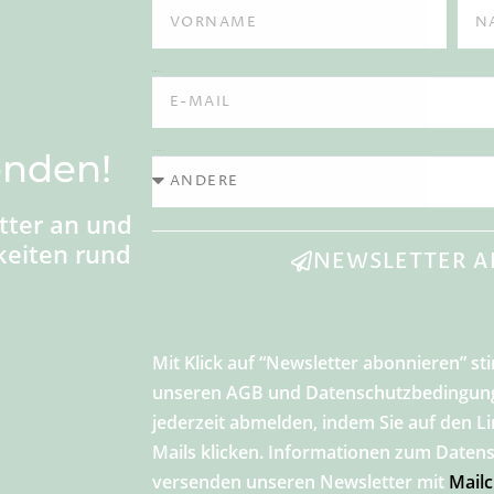
E-Mail
enden!
Ich bin...
tter an und
keiten rund
NEWSLETTER A
Mit Klick auf “Newsletter abonnieren” s
unseren AGB und Datenschutzbedingunge
jederzeit abmelden, indem Sie auf den Li
Mails klicken. Informationen zum Datens
versenden unseren Newsletter mit
Mail