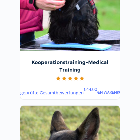
Kooperationstraining-Medical
Training
Bewertet mit
€
44,00
5.00
IN DEN WARENKORB
geprüfte Gesamtbewertungen
von 5