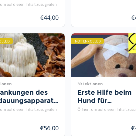
en
 um auf diesen Inhalt zuzugreifen
€
44,00
€
OLLED
NOT ENROLLED
tionen
39 Lektionen
rankungen des
Erste Hilfe beim
dauungsapparates
Hund für
der Mykotherapie
sehbeeinträchtig
 um auf diesen Inhalt zuzugreifen
Öffnen, um auf diesen Inhalt zuzu
Menschen
€
56,00
€