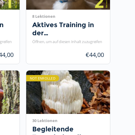
8 Lektionen
in
Aktives Training in
der
ie
Tierphysiotherapie
greifen
Öffnen, um auf diesen Inhalt zuzugreifen
Teil 2
44,00
€
44,00
NOT ENROLLED
30 Lektionen
Begleitende