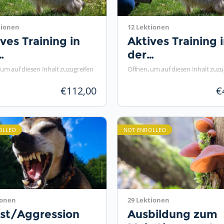
tionen
12 Lektionen
ves Training in
Aktives Training 
der
rphysiotherapie
Tierphysiotherap
 um auf diesen Inhalt zuzugreifen
Öffnen, um auf diesen Inhalt zuzu
Teil 1
€
112,00
€
OLLED
NOT ENROLLED
ionen
29 Lektionen
st/Aggression
Ausbildung zum