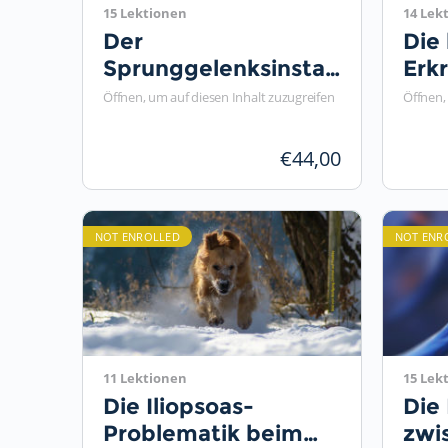
15 Lektionen
14 Lek
Der
Die
Sprunggelenksinstabilität
Erk
des Hundes
Hun
Öffnen, um auf diesen Inhalt zuzugreifen
Öffnen,
trainerisch
begegnen
€
44,00
NOT ENROLLED
NOT ENR
11 Lektionen
15 Lek
Die Iliopsoas-
Die
Problematik beim
zwi