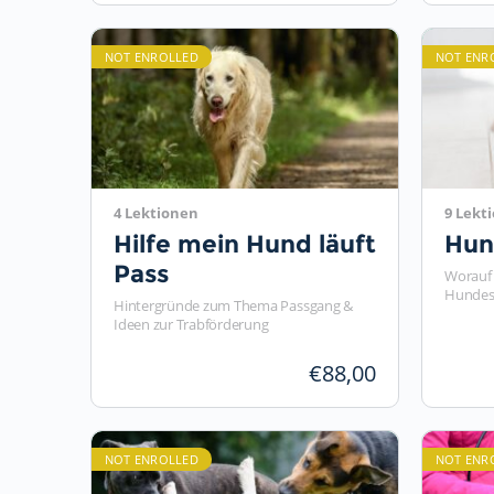
NOT ENROLLED
NOT ENR
4 Lektionen
9 Lekt
Hilfe mein Hund läuft
Hun
Pass
Worauf 
Hundes 
Hintergründe zum Thema Passgang &
Ideen zur Trabförderung
€
88,00
NOT ENROLLED
NOT ENR