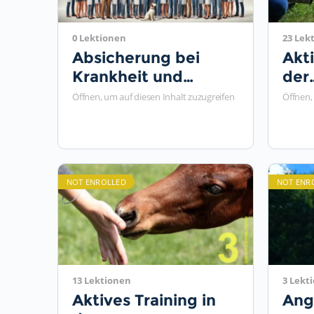
0 Lektionen
23 Lek
Absicherung bei
Akti
Krankheit und
der
Berufsunfähigkeit für
Tie
Öffnen, um auf diesen Inhalt zuzugreifen
Öffnen,
Selbstständige
NOT ENROLLED
NOT ENR
13 Lektionen
3 Lekt
Aktives Training in
Ang