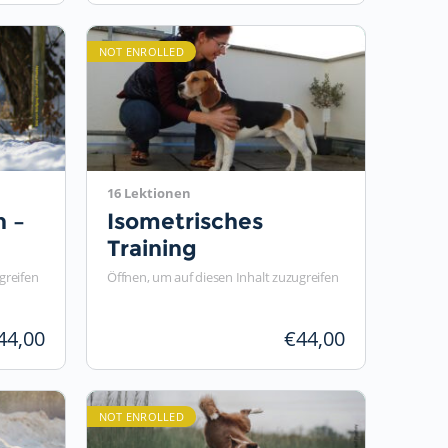
NOT ENROLLED
16 Lektionen
 –
Isometrisches
Training
eim
greifen
Öffnen, um auf diesen Inhalt zuzugreifen
44,00
€
44,00
NOT ENROLLED