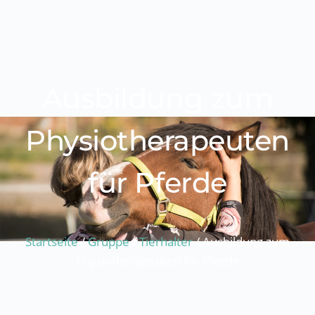
Ausbildung zum
Physiotherapeuten
für Pferde
Startseite
/
Gruppe
/
Tierhalter
/ Ausbildung zum
Physiotherapeuten für Pferde