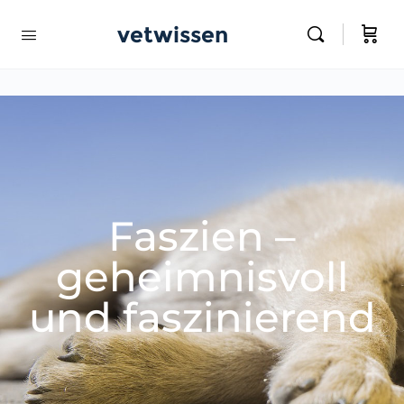
vetwissen
Faszien –
geheimnisvoll
und faszinierend